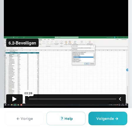
←
?
→
Vorige
Help
Volgende