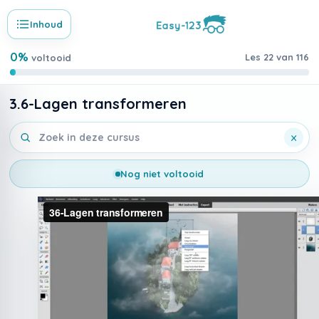
Ga
naar
Inhoud
de
lesinhoud
0%
Les 22 van 116
voltooid
3.6-Lagen transformeren
Zoek in deze cursus
×
Nog niet voltooid