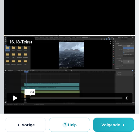
←
?
→
Vorige
Help
Volgende