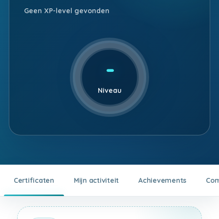
Geen XP-level gevonden
-
Niveau
Certificaten
Mijn activiteit
Achievements
Com