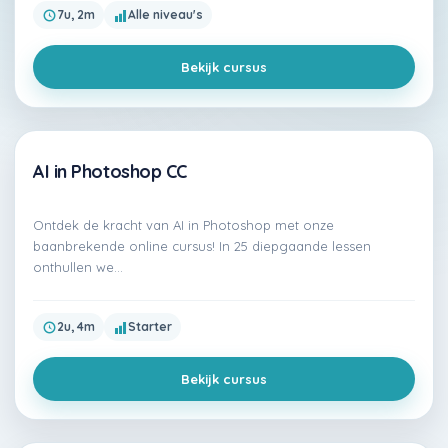
7u, 2m
Alle niveau's
Bekijk cursus
AI in Photoshop CC
Premium
Ontdek de kracht van AI in Photoshop met onze
baanbrekende online cursus! In 25 diepgaande lessen
onthullen we…
2u, 4m
Starter
Bekijk cursus