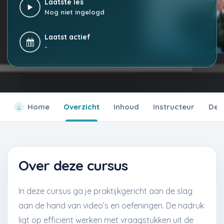
Laatste les
Nog niet ingelogd
Laatst actief
-
Home
Overzicht
Inhoud
Instructeur
Deta
Over deze cursus
In deze cursus ga je praktijkgericht aan de slag
aan de hand van video’s en oefeningen. De nadruk
ligt op efficiënt werken met vraagstukken uit de