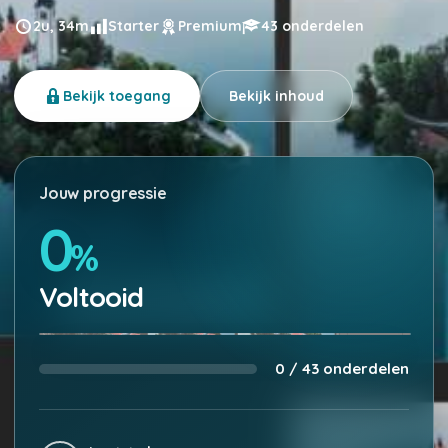
2u, 34m
Starter
Premium
43 onderdelen
Bekijk toegang
Bekijk inhoud
Jouw progressie
0
%
Voltooid
0 / 43 onderdelen