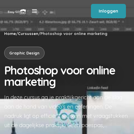
Inloggen
Home
/
Cursussen
/
Photoshop voor online marketing
Graphic Design
Photoshop voor online
marketing
In deze cursus ga je praktijkgericht aan de slag
aan de hand van video’s en oefeningen. De
nadruk ligt op efficiënt werken met vraagstukken
uit de dagelijkse praktijk. Geen poespas,…