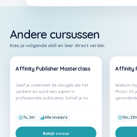
Andere cursussen
Affinity Publisher Masterclass
Affinity
Premium
Premium
Geef je creativiteit de vleugels die het
Welkom bij 
verdient en word een expert in
Photo! Of 
professionele publicaties. Schrijf je nu…
gevorderde
7u, 2m
Alle niveau's
10u, 23
Bekijk cursus