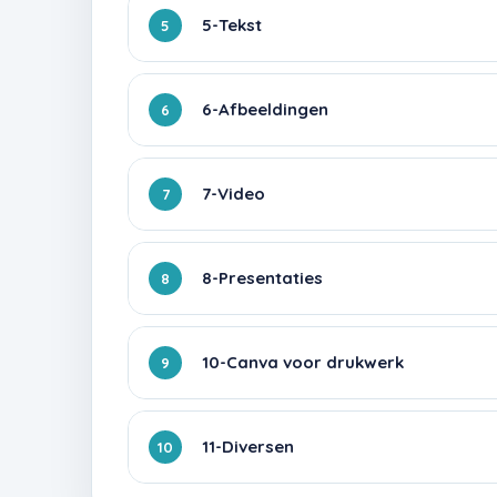
5-Tekst
5
6-Afbeeldingen
6
7-Video
7
8-Presentaties
8
10-Canva voor drukwerk
9
11-Diversen
10