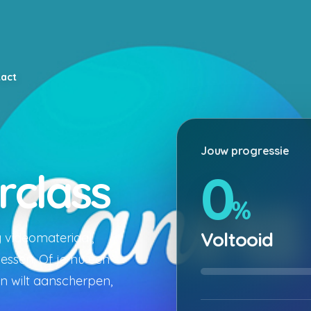
act
Jouw progressie
0
rclass
%
Voltooid
 videomateriaal,
essen. Of je nu een
n wilt aanscherpen,