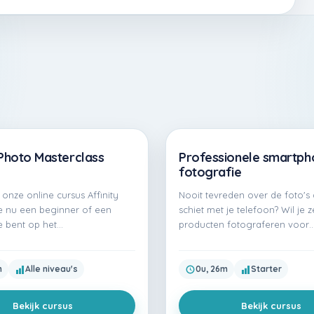
 Photo Masterclass
Professionele smartph
Gratis
fotografie
onze online cursus Affinity
Nooit tevreden over de foto's 
je nu een beginner of een
schiet met je telefoon? Wil je ze
 bent op het…
producten fotograferen voor
m
Alle niveau's
0u, 26m
Starter
Bekijk cursus
Bekijk cursus