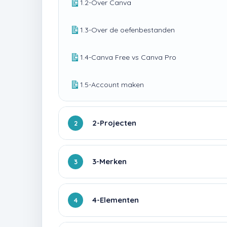
1.2-Over Canva
1.3-Over de oefenbestanden
1.4-Canva Free vs Canva Pro
1.5-Account maken
2-Projecten
2
3-Merken
3
4-Elementen
4