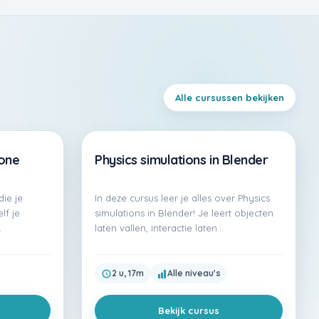
Alle cursussen bekijken
one
Physics simulations in Blender
Premium
die je
In deze cursus leer je alles over Physics
lf je
simulations in Blender! Je leert objecten
…
laten vallen, interactie laten…
2 u, 17m
Alle niveau's
Bekijk cursus